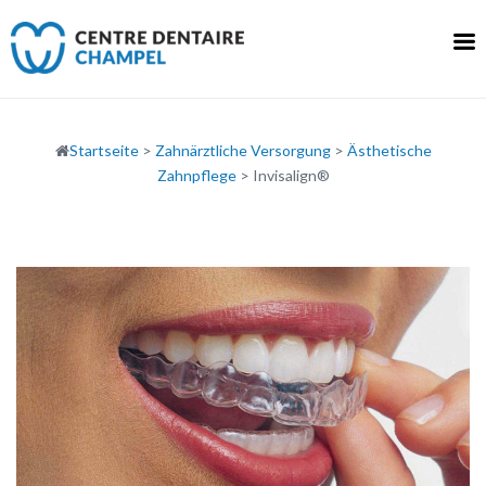
Skip
to
content
Startseite
>
Zahnärztliche Versorgung
>
Ästhetische
Zahnpflege
>
Invisalign®