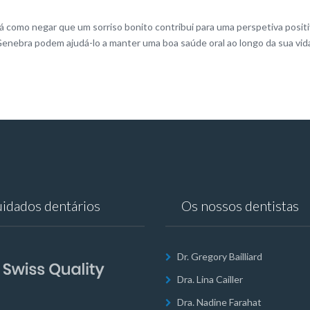
 como negar que um sorriso bonito contribui para uma perspetiva positiv
Genebra podem ajudá-lo a manter uma boa saúde oral ao longo da sua vid
idados dentários
Os nossos dentistas
Dr. Gregory Bailliard
Dra. Lina Cailler
Dra. Nadine Farahat