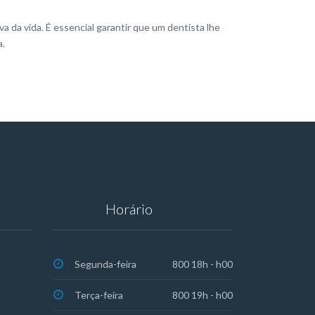
a da vida. É essencial garantir que um dentista lhe
a.
Horário
Segunda-feira
800 18h - h00
Terça-feira
800 19h - h00