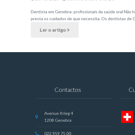
Dentista em Genebra: profissionais da saúde oral Não há
presta os cuidados de que necessita. Os dentistas de 
Ler o artigo
Contactos
Cu
Avenue Krieg 4
1208 Genebra
022 959 75 00