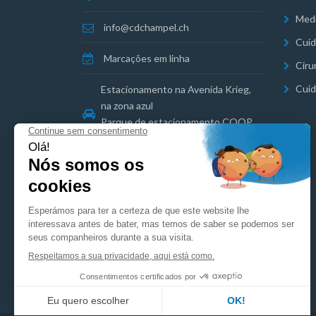
Medi
info@cdchampel.ch
Cuid
Marcações em linha
Ciru
Cuid
Estacionamento na Avenida Krieg,
na zona azul
Parque de estacionamento COOP
Florissant nas proximidades
Informação jurídica
Política de privacidade