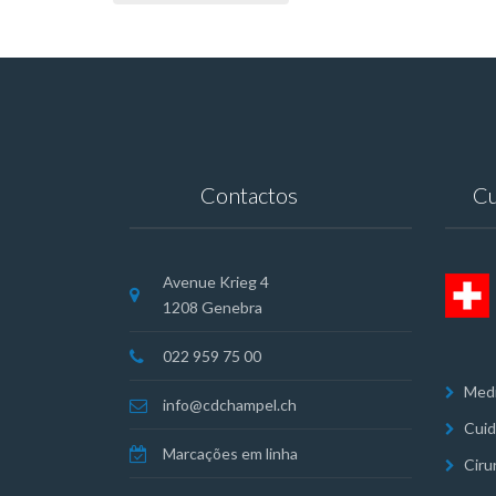
Contactos
Cu
Avenue Krieg 4
1208 Genebra
022 959 75 00
Medi
info@cdchampel.ch
Cuid
Marcações em linha
Ciru