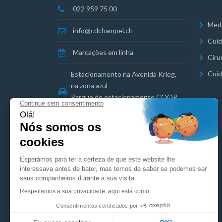
022 959 75 00
Medi
info@cdchampel.ch
Cuid
Marcações em linha
Ciru
Cuid
Estacionamento na Avenida Krieg,
na zona azul
Parque de estacionamento COOP
Florissant nas proximidades
Informação jurídica
Política de privacidade