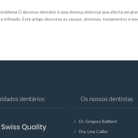
e problema O abcesso dentário é uma doença dolorosa que afecta um gr
e infetado. Este artigo descreve as causas, sintomas, tratamentos e med
idados dentários
Os nossos dentistas
Dr. Gregory Bailliard
Dra. Lina Cailler