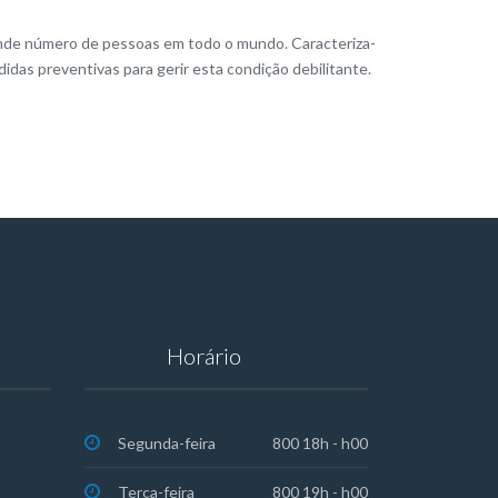
ande número de pessoas em todo o mundo. Caracteriza-
idas preventivas para gerir esta condição debilitante.
Horário
Segunda-feira
800 18h - h00
Terça-feira
800 19h - h00