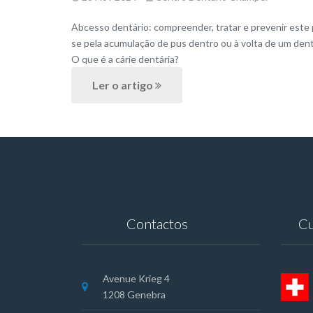
Abcesso dentário: compreender, tratar e prevenir est
se pela acumulação de pus dentro ou à volta de um dent
O que é a cárie dentária?
Ler o artigo
Contactos
Cu
Avenue Krieg 4
1208 Genebra