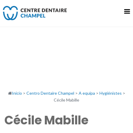
Saltar
para
o
conteúdo
Início
>
Centro Dentaire Champel
>
A equipa
>
Hygiénistes
>
Cécile Mabille
Cécile Mabille