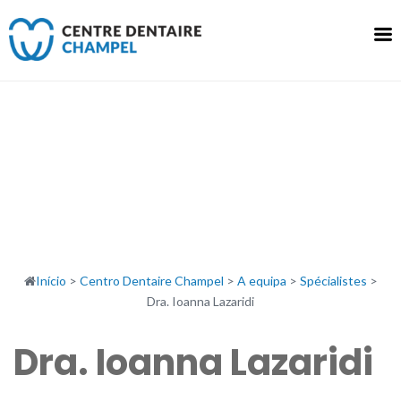
Saltar
para
o
conteúdo
Início
>
Centro Dentaire Champel
>
A equipa
>
Spécialistes
>
Dra. Ioanna Lazaridi
Dra. Ioanna Lazaridi