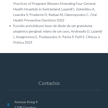
Practices of Pregnant Women Attending Four General
Health Hospitals in Switzerland, Lazaridi I, Zekeridou A,
Leandra S, Prudente D, Razban M, Giannopoulou C, Oral
Health Preventive Dentistry 2022
Excisão assistida por laser de díodo de um granuloma
piogénico gengival: relato de um caso, Andreadis D, Lazaridi
I, Anagnostou E, Poulopoulos A, Panta P, Patil S. Clínicas e
Prática 2019
Contactos
Avenue Krieg 4
1208 Genebra