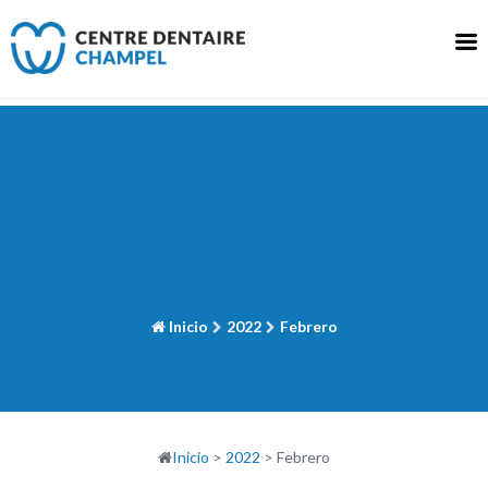
Ir
al
contenido
Inicio
2022
Febrero
Inicio
>
2022
>
Febrero