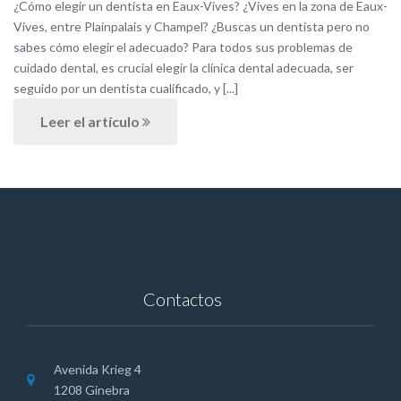
¿Cómo elegir un dentista en Eaux-Vives? ¿Vives en la zona de Eaux-
Vives, entre Plainpalais y Champel? ¿Buscas un dentista pero no
sabes cómo elegir el adecuado? Para todos sus problemas de
cuidado dental, es crucial elegir la clínica dental adecuada, ser
seguido por un dentista cualificado, y [...]
Leer el artículo
Contactos
Avenida Krieg 4
1208 Ginebra