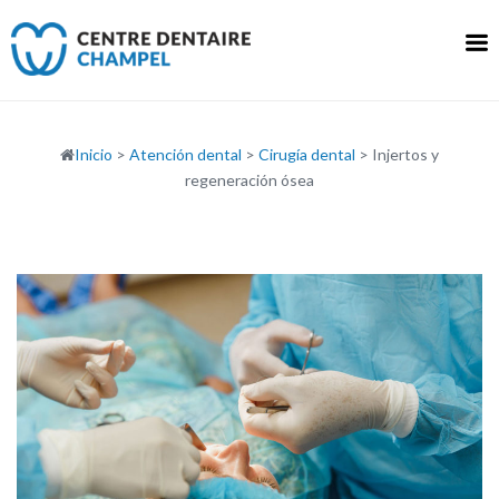
Ir
al
contenido
Inicio
>
Atención dental
>
Cirugía dental
>
Injertos y
regeneración ósea