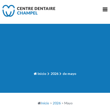
Ir
al
contenido
Inicio
2026
de mayo
Inicio
>
2026
>
Mayo