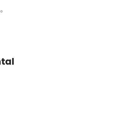
to
tal