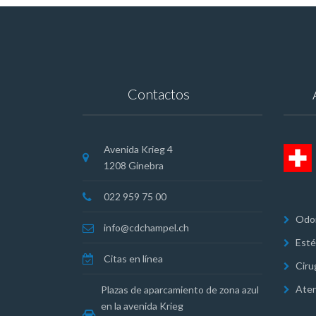
Contactos
Avenida Krieg 4
1208 Ginebra
022 959 75 00
Odon
info@cdchampel.ch
Esté
Citas en línea
Ciru
Aten
Plazas de aparcamiento de zona azul
en la avenida Krieg