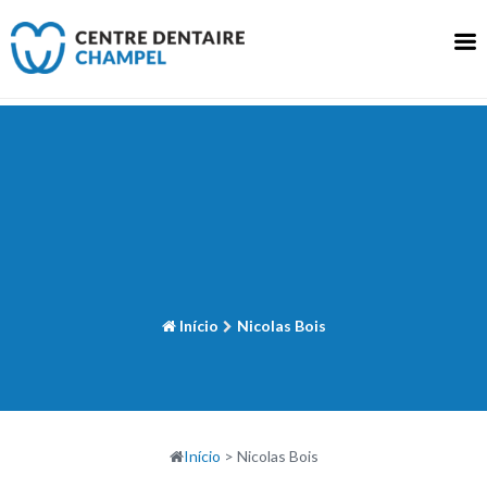
Saltar
para
o
conteúdo
Início
Nicolas Bois
Início
>
Nicolas Bois