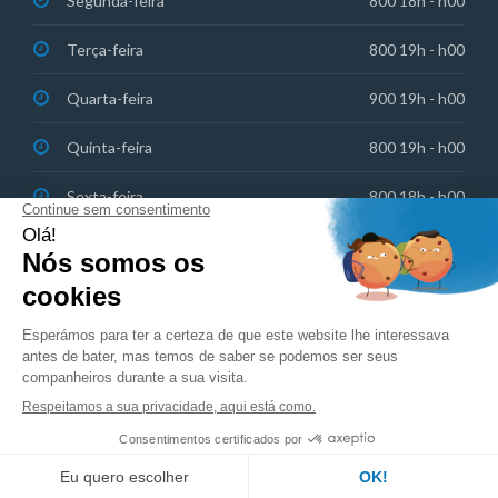
Segunda-feira
800 18h - h00
Terça-feira
800 19h - h00
Quarta-feira
900 19h - h00
Quinta-feira
800 19h - h00
Sexta-feira
800 18h - h00
Sábado: Emergências de plantão
830 13h - h00
Direitos de autor © 2023 Centre Dentaire Champel
Português