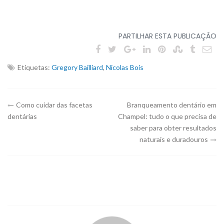
PARTILHAR ESTA PUBLICAÇÃO
Etiquetas:
Gregory Bailliard
,
Nicolas Bois
Navegação
Como cuidar das facetas
Branqueamento dentário em
dentárias
Champel: tudo o que precisa de
do
saber para obter resultados
naturais e duradouros
artigo