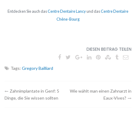
Entdecken Sie auch das
Centre Dentaire Lancy
und das
Centre Dentaire
Chêne-Bourg
DIESEN BEITRAG TEILEN
Tags:
Gregory Bailliard
Navigation
Zahnimplantate in Genf: 5
Wie wählt man einen Zahnarzt in
Dinge, die Sie wissen sollten
Eaux-Vives?
des
Artikels