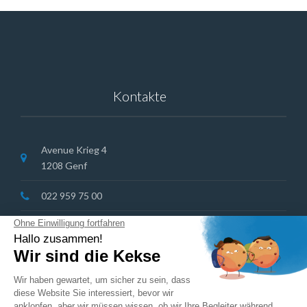
Kontakte
Avenue Krieg 4
1208 Genf
022 959 75 00
info@cdchampel.ch
Online-Termine
Parkplätze der blauen Zone in der Krieg Avenue
COOP-Parkplatz Florissant in der Nähe