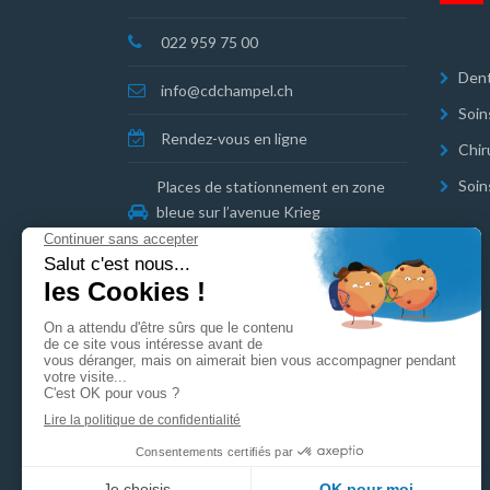
022 959 75 00
Dent
info@cdchampel.ch
Soin
Rendez-vous en ligne
Chir
Soin
Places de stationnement en zone
bleue sur l’avenue Krieg
Parking COOP Florissant à proximité
Mentions légales
Politique de confidentialité