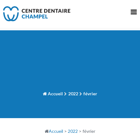
Skip
to
content
Accueil
2022
février
Accueil
>
2022
>
février