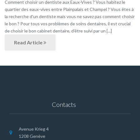
Comment choisir un dentiste aux Eaux-Vives ? Vous habitez le
quartier des eaux-vives entre Plainpalais et Champel ? Vous êtes à
la recherche d'un dentiste mais vous ne savez pas comment choisir
le bon ? Pour tous vos problèmes de soins dentaires, il est crucial
de choisir le bon cabinet dentaire, d’être suivi par un [...]
Read Article
Contacts
Avenue Krieg 4
1208 Genève