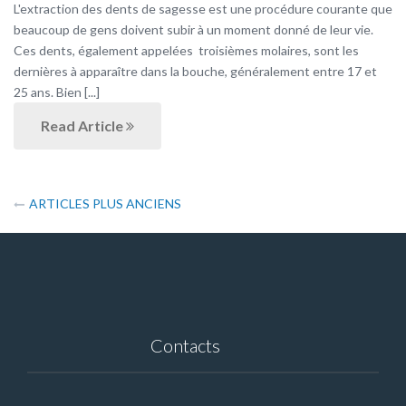
L'extraction des dents de sagesse est une procédure courante que
beaucoup de gens doivent subir à un moment donné de leur vie.
Ces dents, également appelées troisièmes molaires, sont les
dernières à apparaître dans la bouche, généralement entre 17 et
25 ans. Bien [...]
Read Article
Navigation
ARTICLES PLUS ANCIENS
des
articles
Contacts