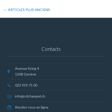
Navigation
ARTICLES PLUS ANCIENS
des
articles
Contacts
Avenue Krieg 4
1208 Genève
022 959 75 00
info@cdchampel.ch
Rendez-vous en ligne